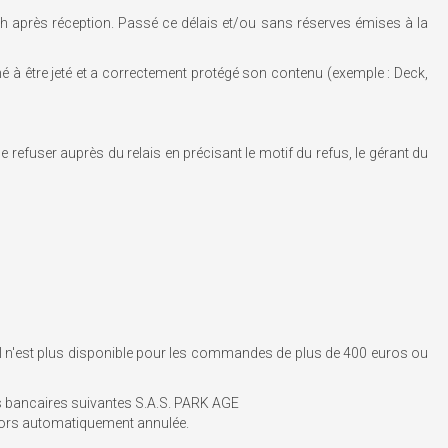
h après réception. Passé ce délais et/ou sans réserves émises à la
né à être jeté et a correctement protégé son contenu (exemple : Deck,
 refuser auprès du relais en précisant le motif du refus, le gérant du
al n'est plus disponible pour les commandes de plus de 400 euros ou
s bancaires suivantes S.A.S. PARK AGE
lors automatiquement annulée.