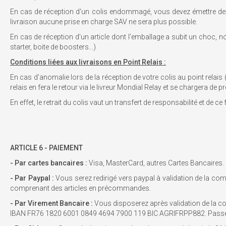
En cas de réception d'un colis endommagé, vous devez émettre des 
livraison aucune prise en charge SAV ne sera plus possible.
En cas de réception d'un article dont l'emballage a subit un choc, n
starter, boite de boosters...)
Conditions liées aux livraisons en Point Relais :
En cas d'anomalie lors de la réception de votre colis au point relais
relais en fera le retour via le livreur Mondial Relay et se chargera de 
En effet, le retrait du colis vaut un transfert de responsabilité et d
ARTICLE 6 - PAIEMENT
- Par cartes bancaires :
Visa, MasterCard, autres Cartes Bancaires. L
- Par Paypal :
Vous serez redirigé vers paypal à validation de la c
comprenant des articles en précommandes.
- Par Virement Bancaire :
Vous disposerez après validation de la c
IBAN FR76 1820 6001 0849 4694 7900 119 BIC AGRIFRPP882. Passé c