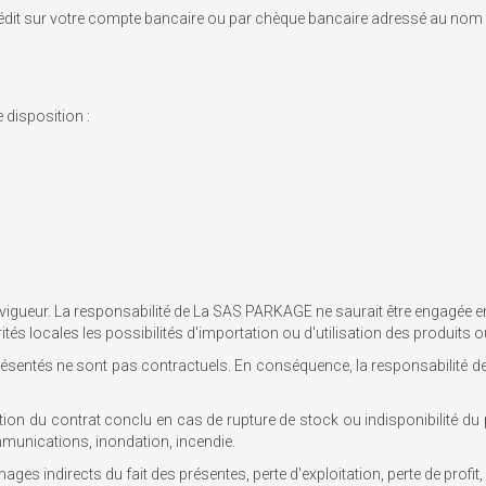
it sur votre compte bancaire ou par chèque bancaire adressé au nom du
 disposition :
igueur. La responsabilité de La SAS PARKAGE ne saurait être engagée en c
 autorités locales les possibilités d'importation ou d'utilisation des prod
s présentés ne sont pas contractuels. En conséquence, la responsabilité
n du contrat conclu en cas de rupture de stock ou indisponibilité du pr
unications, inondation, incendie.
indirects du fait des présentes, perte d'exploitation, perte de profit