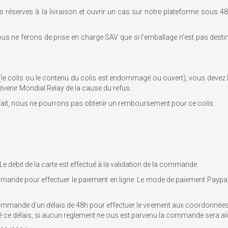
réserves à la livraison et ouvrir un cas sur notre plateforme sous 48
ous ne ferons de prise en charge SAV que si l'emballage n'est pas desti
 (le colis ou le contenu du colis est endommagé ou ouvert), vous devez le
prévenir Mondial Relay de la cause du refus.
e ce fait, nous ne pourrons pas obtenir un remboursement pour ce colis.
e débit de la carte est effectué à la validation de la commande.
ommande pour effectuer le paiement en ligne. Le mode de paiement Payp
ommande d'un délais de 48h pour effectuer le virement aux coordonnée
e délais, si aucun reglement ne ous est parvenu la commande sera a