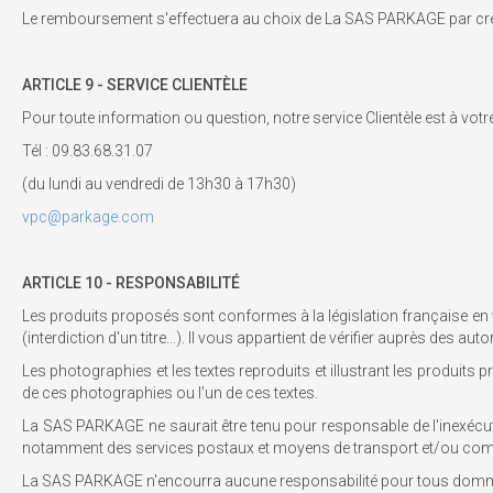
Le remboursement s'effectuera au choix de La SAS PARKAGE par créd
ARTICLE 9 - SERVICE
CLIENTÈLE
Pour toute information ou question, notre service Clientèle est à votre
Tél : 09.83.68.31.07
(du lundi au vendredi de 13h30 à 17h30)
vpc@parkage.com
ARTICLE 10 -
RESPONSABILITÉ
Les produits proposés sont conformes à la législation française en v
(interdiction d'un titre...). Il vous appartient de vérifier auprès des
Les photographies et les textes reproduits et illustrant les produit
de ces photographies ou l'un de ces textes.
La SAS PARKAGE ne saurait être tenu pour responsable de l'inexécutio
notamment des services postaux et moyens de transport et/ou comm
La SAS PARKAGE n'encourra aucune responsabilité pour tous dommages 