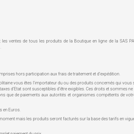
nt les ventes de tous les produits de la Boutique en ligne de la SAS P
.
prises hors participation aux frais de traitement et d'expédition.
itaine vous êtes l'importateur du ou des produits concernés qui vous s
taxes d'Etat sont susceptibles d'être exigibles. Ces droits et sommes ne
rations que de paiements aux autorités et organismes compétents de vo
s en Euros.
ut moment mais les produits seront facturés sur la base des tarifs en 
plet paiement du prix.