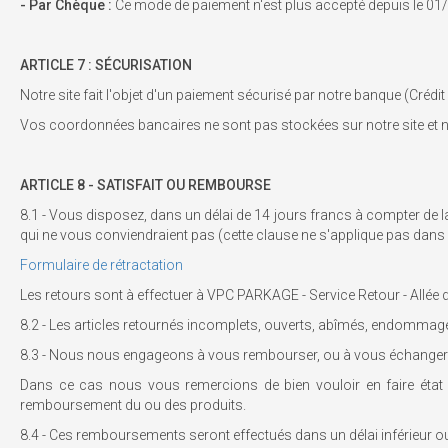
- Par Chèque :
Ce mode de paiement n'est plus accepté depuis le 0
ARTICLE 7 :
SÉCURISATION
Notre site fait l'objet d'un paiement sécurisé par notre banque (Crédit
Vos coordonnées bancaires ne sont pas stockées sur notre site e
ARTICLE 8 - SATISFAIT OU REMBOURSE
8.1 - Vous disposez, dans un délai de 14 jours francs à compter de l
qui ne vous conviendraient pas (cette clause ne s'applique pas dans l
Formulaire de rétractation
Les retours sont à effectuer à VPC PARKAGE - Service Retour - Allée
8.2 - Les articles retournés incomplets, ouverts, abîmés, endommagés 
8.3 - Nous nous engageons à vous rembourser, ou à vous échanger
Dans ce cas nous vous remercions de bien vouloir en faire état
remboursement du ou des produits.
8.4 - Ces remboursements seront effectués dans un délai inférieur ou