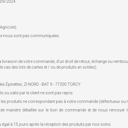
1/09/2024
 Agricole).
t ne nous sont pas communiquées.
a livraison de votre commande, d'un droit de retour, échange ou rembour
e cas des lots de cartes et / ou de produits en soldes).
 des Épinettes, ZI NORD - BAT 9 - 77200 TORCY.
ou salis par le client ne sont pas repris.
 les produits ne correspondant pas à votre commande (défectueux ou
 de manière détaillée sur le bon de commande et de nous renvoyer
 égal à 15 jours après la réception des produits par nos soins.