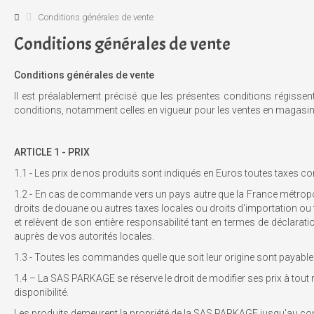
Conditions générales de vente
Conditions générales de vente
Conditions générales de vente
Il est préalablement précisé que les présentes conditions régisse
conditions, notamment celles en vigueur pour les ventes en magasin
ARTICLE 1 - PRIX
1.1 - Les prix de nos produits sont indiqués en Euros toutes taxes com
1.2 - En cas de commande vers un pays autre que la France métropol
droits de douane ou autres taxes locales ou droits d'importation ou 
et relèvent de son entière responsabilité tant en termes de décla
auprès de vos autorités locales.
1.3 - Toutes les commandes quelle que soit leur origine sont payable
1.4 – La SAS PARKAGE se réserve le droit de modifier ses prix à to
disponibilité.
Les produits demeurent la propriété de la SAS PARKAGE jusqu'au com